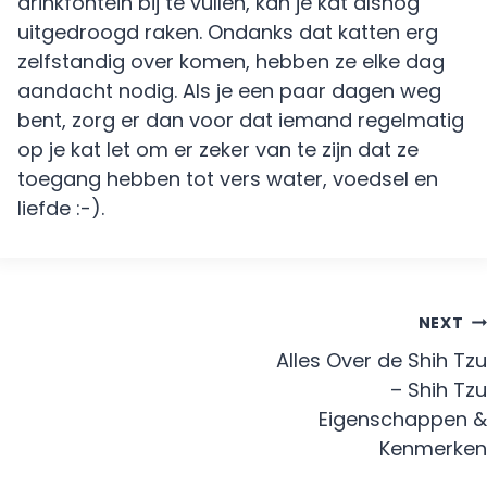
drinkfontein bij te vullen, kan je kat alsnog
uitgedroogd raken. Ondanks dat katten erg
zelfstandig over komen, hebben ze elke dag
aandacht nodig. Als je een paar dagen weg
bent, zorg er dan voor dat iemand regelmatig
op je kat let om er zeker van te zijn dat ze
toegang hebben tot vers water, voedsel en
liefde :-).
Post
NEXT
navigation
Alles Over de Shih Tzu
– Shih Tzu
Eigenschappen &
Kenmerken