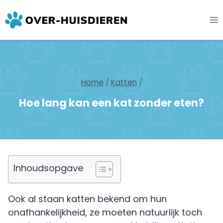
Skip
to
content
Home
/
Katten
/
Hoe lang kan een kat zonder eten?
Inhoudsopgave
Ook al staan katten bekend om hun
onafhankelijkheid, ze moeten natuurlijk toch